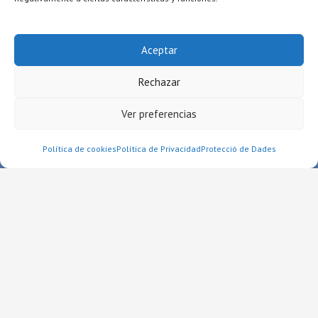
Del 8 de juny al 14 de juny:
72€/setmana
Aceptar
A partir del 15 de juny
Rechazar
77€/setmana
Ver preferencias
Más información
Política de cookies
Política de Privacidad
Protecció de Dades