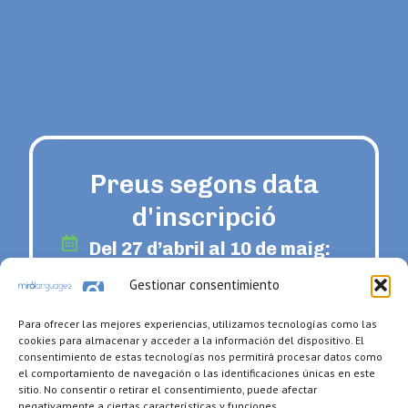
Preus segons data
d'inscripció
Del 27 d’abril al 10 de maig:
47€/setmana
Gestionar consentimiento
Del 11 de maig al 24 de maig:
Para ofrecer las mejores experiencias, utilizamos tecnologías como las
57€/setmana
cookies para almacenar y acceder a la información del dispositivo. El
consentimiento de estas tecnologías nos permitirá procesar datos como
Del 25 de maig al 7 de juny:
el comportamiento de navegación o las identificaciones únicas en este
sitio. No consentir o retirar el consentimiento, puede afectar
67€/setmana
negativamente a ciertas características y funciones.